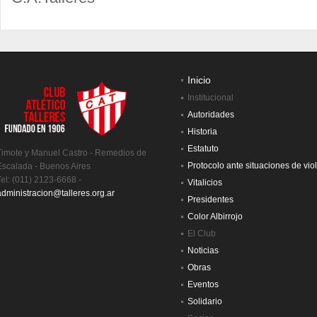
Inicio
Institucional
Autoridades
Historia
Estatuto
Timote y Manuel Castro - Remedios de
Protocolo ante situaciones de vio
Escalada - Buenos Aires
Tel: (011) 2123-6668 -
Vitalicios
administracion@talleres.org.ar
Presidentes
Color Albirrojo
El Club
Noticias
Obras
Eventos
Solidario