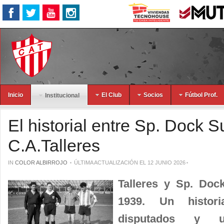
Inicio
El Club
Socios
Fútbol Prof.
Institucional
El historial entre Sp. Dock S
C.A.Talleres
IN
COLOR ALBIRROJO
ÚLTIMA ACTUALIZACIÓN EL 12 JUNIO 2026
Talleres y Sp. Doc
1939. Un histor
disputados y u