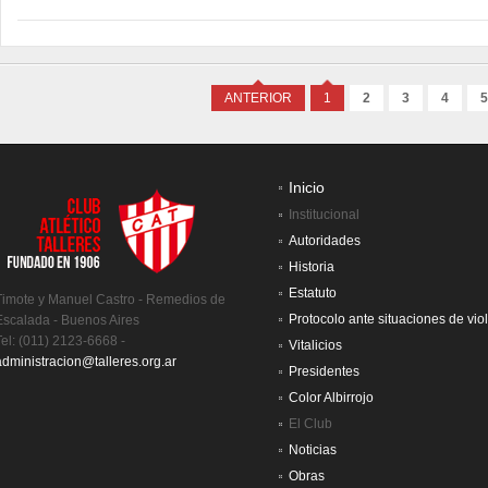
ANTERIOR
1
2
3
4
5
Inicio
Institucional
Autoridades
Historia
Estatuto
Timote y Manuel Castro - Remedios de
Protocolo ante situaciones de vio
Escalada - Buenos Aires
Tel: (011) 2123-6668 -
Vitalicios
administracion@talleres.org.ar
Presidentes
Color Albirrojo
El Club
Noticias
Obras