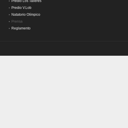
Predio Los Talleres
Predio V.Lob
Natatorio Olímpico
Prensa
Reglamento