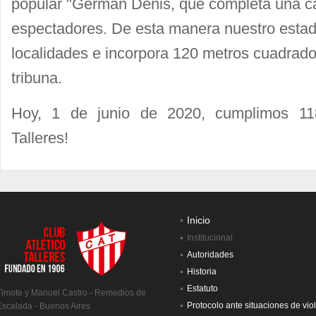
popular "Germán Denis, que completa una c
espectadores. De esta manera nuestro estad
localidades e incorpora 120 metros cuadrad
tribuna.
Hoy, 1 de junio de 2020, cumplimos 11
Talleres!
Inicio
Institucional
Autoridades
Historia
Estatuto
Timote y Manuel Castro - Remedios de
Protocolo ante situaciones de vio
Escalada - Buenos Aires