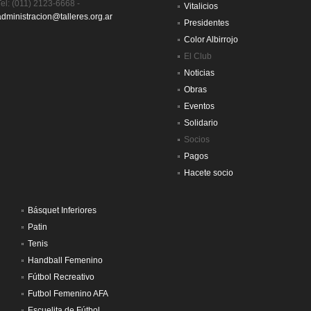
Tel: (011) 2123-6668 -
Vitalicios
administracion@talleres.org.ar
Presidentes
Color Albirrojo
El Club
Noticias
Obras
Eventos
Solidario
Socios
Pagos
Hacete socio
Básquet Inferiores
Patin
Tenis
Handball Femenino
Fútbol Recreativo
Futbol Femenino AFA
Escuelita de Fútbol