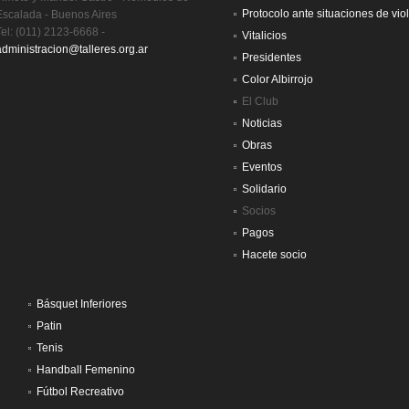
Protocolo ante situaciones de vio
Escalada - Buenos Aires
Tel: (011) 2123-6668 -
Vitalicios
administracion@talleres.org.ar
Presidentes
Color Albirrojo
El Club
Noticias
Obras
Eventos
Solidario
Socios
Pagos
Hacete socio
Básquet Inferiores
Patin
Tenis
Handball Femenino
Fútbol Recreativo