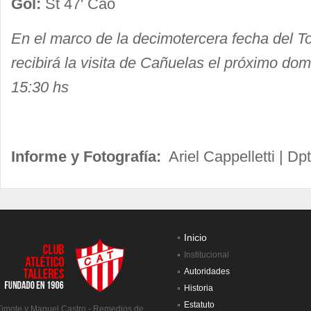
Gol:
St 47' Cao
En el marco de la decimotercera fecha del T
recibirá la visita de Cañuelas el próximo do
15:30 hs
Informe y Fotografía:
Ariel Cappelletti | Dp
Inicio
Institucional
Autoridades
Historia
Estatuto
Timote y Manuel Castro - Remedios de