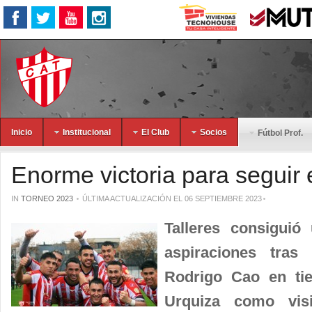
Inicio
Institucional
El Club
Socios
Fútbol Prof.
Enorme victoria para seguir 
IN
TORNEO 2023
ÚLTIMA ACTUALIZACIÓN EL 06 SEPTIEMBRE 2023
Talleres consiguió 
aspiraciones tra
Rodrigo Cao en ti
Urquiza como vis