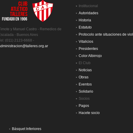
Institucional
Autoridades
Historia
Estatuto
Timote y Manuel Castro - Remedios de
Protocolo ante situaciones de vio
Escalada - Buenos Aires
Tel: (011) 2123-6668 -
Vitalicios
administracion@talleres.org.ar
Presidentes
Color Albirrojo
El Club
Noticias
Obras
Eventos
Solidario
Socios
Pagos
Hacete socio
Básquet Inferiores