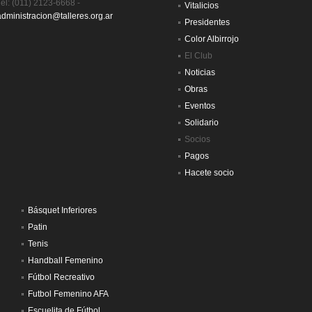
Tel: (011) 2123-6668 -
Vitalicios
administracion@talleres.org.ar
Presidentes
Color Albirrojo
El Club
Noticias
Obras
Eventos
Solidario
Socios
Pagos
Hacete socio
Básquet Inferiores
Patin
Tenis
Handball Femenino
Fútbol Recreativo
Futbol Femenino AFA
Escuelita de Fútbol