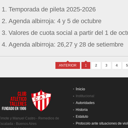
Temporada de pileta 2025-2026
Agenda albirroja: 4 y 5 de octubre
Valores de cuota social a partir del 1 de oc
Agenda albirroja: 26,27 y 28 de setiembre
ANTERIOR
1
2
3
4
5
Inicio
Institucional
Autoridades
Historia
Estatuto
Timote y Manuel Castro - Remedios de
Protocolo ante situaciones de vio
Escalada - Buenos Aires